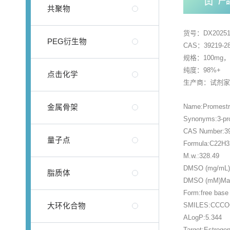
产
共聚物
货号：DX20251
PEG衍生物
CAS：39219-28
规格：100mg
纯度：98%+
点击化学
生产商：试剂
Name:Promestr
金属骨架
Synonyms:3-prop
CAS Number:39
量子点
Formula:C22H
M.w.:328.49
DMSO (mg/mL)M
脂质体
DMSO (mM)Max 
Form:free base
SMILES:CCCO
大环化合物
ALogP:5.344
Target:Estroge