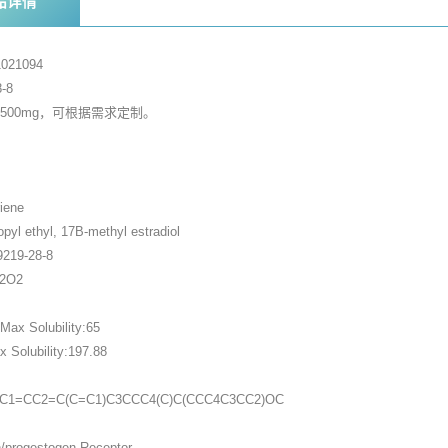
品详情
021094
-8
，500mg，可根据需求定制。
家
iene
yl ethyl, 17B-methyl estradiol
219-28-8
32O2
ax Solubility:65
Solubility:197.88
C1=CC2=C(C=C1)C3CCC4(C)C(CCC4C3CC2)OC
n/progestogen Receptor