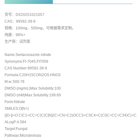
货号：DX20251021057
CAS：99592-39-9
规格：100mg，500mg，可根据需求定制。
纯度：98%+
生产商：试剂家
Name:Sertaconazole nitrate
Synonyms:FI-7045,FI7056
CAS Number:99592-39-9
Formula:C20H15Cl3N2OS.HNO3
M.w.:500.78
DMSO (mg/mL)Max Solubility:100
DMSO (mM)Max Solubility:199.69
Form:Nitrate
SMILES:O[N+]
([O-])=O.ClC1=CC=C(C(C[N]2C=CN=C2)OCC3=CSC4=C(Cl)C=CC=C34)C(=C
ALogP:4.584
Target:Fungal
Pathway:Microbiology