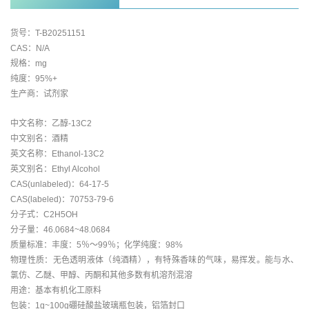
货号：T-B20251151
CAS：N/A
规格：mg
纯度：95%+
生产商：试剂家
中文名称：乙醇-13C2
中文别名：酒精
英文名称：Ethanol-13C2
英文别名：Ethyl Alcohol
CAS(unlabeled)：64-17-5
CAS(labeled)：70753-79-6
分子式：C2H5OH
分子量：46.0684~48.0684
质量标准：丰度：5％～99％；化学纯度：98%
物理性质：无色透明液体（纯酒精），有特殊香味的气味，易挥发。能与水、
氯仿、乙醚、甲醇、丙酮和其他多数有机溶剂混溶
用途：基本有机化工原料
包装：1g~100g硼硅酸盐玻璃瓶包装，铝箔封口