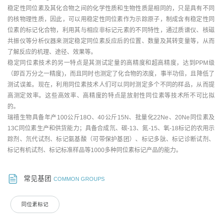
稳定性同位素及其化合物之间的化学性质和生物性质是相同的，只是具有不同
的核物理性质，因此，可以用稳定性同位素作为示踪原子，制成含有稳定性同
位素的标记化合物，利用其与相应非标记元素的不同特性，通过质谱仪、核磁
共振仪等分析仪器来测定稳定同位素反应后的位置、数量及其转变量等，从而
了解反应的机理、途径、效果等。
稳定同位素技术的另一特点是其测试定量的高精度和超高精度，达到PPM级
（即百万分之一精度)，而且同时也测定了化合物的浓度，事半功倍，且降低了
测试误差。现在，利用同位素技术人们可以同时测定多个不同的样品，从而提
高测定效率。这些高效率、高精度的特点是放射性同位素等技术所不可比拟
的。
瑞禧生物具备年产100公斤18O、40公斤15N、批量化22Ne、20Ne同位素及
13C同位素生产和供货能力；具备合成氘、碳-13、氮-15、氧-18标记的农用示
踪剂、氘代试剂、标记氨基酸（可带保护基团）、标记多肽、标记诊断试剂、
标记有机试剂、标记标准样品等1000多种同位素标记产品的能力。
常见基团
COMMON GROUPS
同位素标记