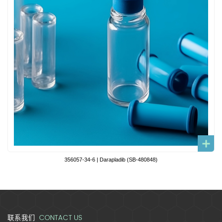
356057-34-6 | Darapladib (SB-480848)
CONTACT US
联系我们