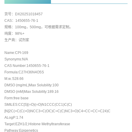
货号：DX20251018457
CAS：1450655-76-1
规格：100mg，500mg，可根据需求定制。
纯度：98%+
生产商：试剂家
Name:CPI-169
Synonyms:N/A
CAS Number:1450655-76-1
Formula:C27H36N4O5S
M.w.:528.66
DMSO (mg/mL)Max Solubility:100
DMSO (mM)Max Solubility:189.16
Form:free base
SMILES:CC[S](=O)(=O)N1CCC(CC1)C(C)
[N]2C(=C(C(=O)NCC3=C(OC)C=C(C)NC3=O)C4=CC=CC=C24)C
ALogP:1.74
Target:EZH1/2,Histone Methyltransferase
Pathway:Epigenetics