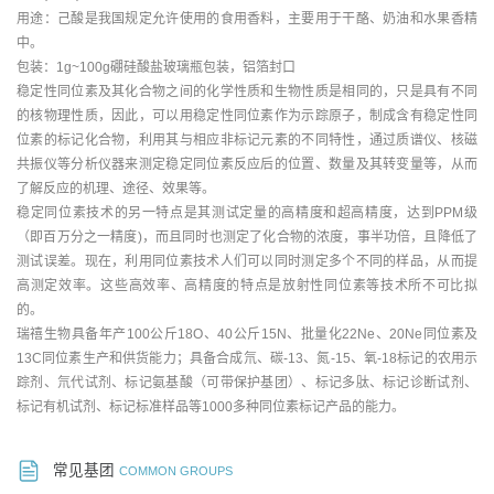
用途：己酸是我国规定允许使用的食用香料，主要用于干酪、奶油和水果香精
中。
包装：1g~100g硼硅酸盐玻璃瓶包装，铝箔封口
稳定性同位素及其化合物之间的化学性质和生物性质是相同的，只是具有不同
的核物理性质，因此，可以用稳定性同位素作为示踪原子，制成含有稳定性同
位素的标记化合物，利用其与相应非标记元素的不同特性，通过质谱仪、核磁
共振仪等分析仪器来测定稳定同位素反应后的位置、数量及其转变量等，从而
了解反应的机理、途径、效果等。
稳定同位素技术的另一特点是其测试定量的高精度和超高精度，达到PPM级
（即百万分之一精度)，而且同时也测定了化合物的浓度，事半功倍，且降低了
测试误差。现在，利用同位素技术人们可以同时测定多个不同的样品，从而提
高测定效率。这些高效率、高精度的特点是放射性同位素等技术所不可比拟
的。
瑞禧生物具备年产100公斤18O、40公斤15N、批量化22Ne、20Ne同位素及
13C同位素生产和供货能力；具备合成氘、碳-13、氮-15、氧-18标记的农用示
踪剂、氘代试剂、标记氨基酸（可带保护基团）、标记多肽、标记诊断试剂、
标记有机试剂、标记标准样品等1000多种同位素标记产品的能力。
常见基团
COMMON GROUPS