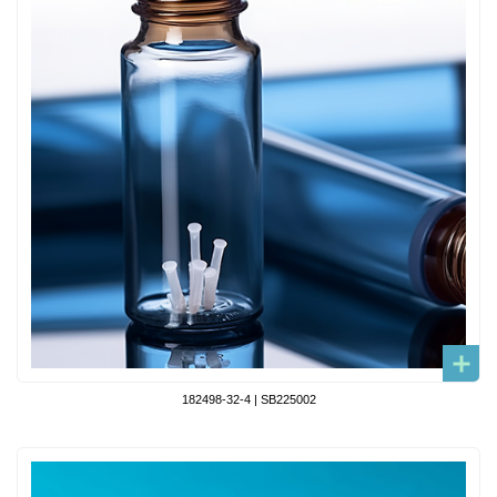
182498-32-4 | SB225002