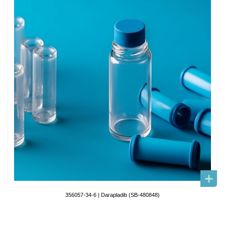
356057-34-6 | Darapladib (SB-480848)