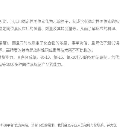
因此，可以用稳定性同位素作为示踪原子，制成含有稳定性同位素的标
稳定同位素反应后的位置、数量及其转变量等，从而了解反应的机理、
精度)，而且同时也测定了化合物的浓度，事半功倍，且降低了测试误
率、高精度的特点是放射性同位素等技术所不可比拟的。
和供货能力；具备合成氘、碳-13、氮-15、氧-18标记的农用示踪剂、氘代
等1000多种同位素标记产品的能力。
靶向科研平台”官方网站，请留下您的需求，我们会派专业人员及时与您联系，并为您