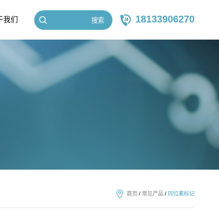
18133906270
于我们
搜索
首页
/
常见产品
/
同位素标记