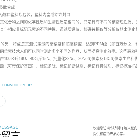
记多肽合成
100g螺口塑料瓶包装，塑料内塞或铝箔封口
及其化合物之间的化学性质和生物性质是相同的，只是具有不同的核物理性质，
用其与相应非标记元素的不同特性，通过质谱仪、核磁共振仪等分析仪器来测定
。
术的另一特点是其测试定量的高精度和超高精度，达到PPM级（即百万分之一
用同位素技术人们可以同时测定多个不同的样品，从而提高测定效率。这些高效
100公斤18O、40公斤15N、批量化22Ne、20Ne同位素及13C同位素生产
酸（可带保护基团）、标记多肽、标记诊断试剂、标记有机试剂、标记标准样品
团
COMMON GROUPS
 MESSAGE
欢迎您访问“试剂家 | 纳米
线留言
提供相应的产品方案。