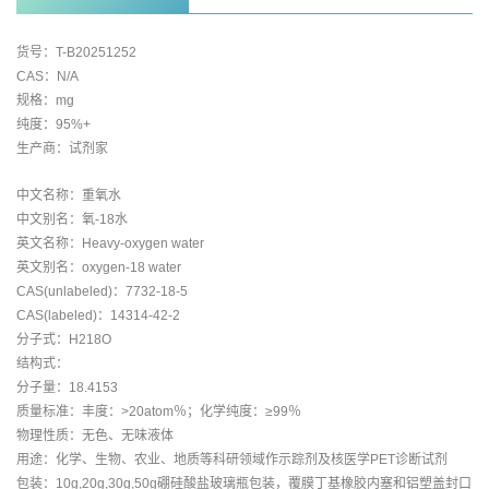
货号：T-B20251252
CAS：N/A
规格：mg
纯度：95%+
生产商：试剂家
中文名称：重氧水
中文别名：氧-18水
英文名称：Heavy-oxygen water
英文别名：oxygen-18 water
CAS(unlabeled)：7732-18-5
CAS(labeled)：14314-42-2
分子式：H218O
结构式：
分子量：18.4153
质量标准：丰度：>20atom％；化学纯度：≥99％
物理性质：无色、无味液体
用途：化学、生物、农业、地质等科研领域作示踪剂及核医学PET诊断试剂
包装：10g,20g,30g,50g硼硅酸盐玻璃瓶包装，覆膜丁基橡胶内塞和铝塑盖封口