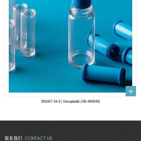
356057-34-6 | Darapladib (SB-480848)
CONTACT US
联系我们