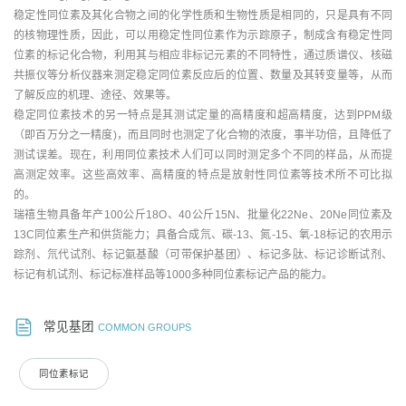
稳定性同位素及其化合物之间的化学性质和生物性质是相同的，只是具有不同
的核物理性质，因此，可以用稳定性同位素作为示踪原子，制成含有稳定性同
位素的标记化合物，利用其与相应非标记元素的不同特性，通过质谱仪、核磁
共振仪等分析仪器来测定稳定同位素反应后的位置、数量及其转变量等，从而
了解反应的机理、途径、效果等。
稳定同位素技术的另一特点是其测试定量的高精度和超高精度，达到PPM级
（即百万分之一精度)，而且同时也测定了化合物的浓度，事半功倍，且降低了
测试误差。现在，利用同位素技术人们可以同时测定多个不同的样品，从而提
高测定效率。这些高效率、高精度的特点是放射性同位素等技术所不可比拟
的。
瑞禧生物具备年产100公斤18O、40公斤15N、批量化22Ne、20Ne同位素及
13C同位素生产和供货能力；具备合成氘、碳-13、氮-15、氧-18标记的农用示
踪剂、氘代试剂、标记氨基酸（可带保护基团）、标记多肽、标记诊断试剂、
标记有机试剂、标记标准样品等1000多种同位素标记产品的能力。
常见基团
COMMON GROUPS
同位素标记