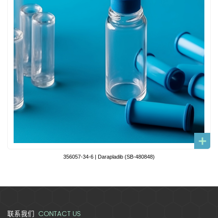
356057-34-6 | Darapladib (SB-480848)
CONTACT US
联系我们