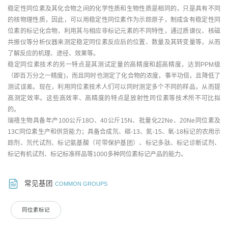
稳定性同位素及其化合物之间的化学性质和生物性质是相同的，只是具有不同
的核物理性质，因此，可以用稳定性同位素作为示踪原子，制成含有稳定性同
位素的标记化合物，利用其与相应非标记元素的不同特性，通过质谱仪、核磁
共振仪等分析仪器来测定稳定同位素反应后的位置、数量及其转变量等，从而
了解反应的机理、途径、效果等。
稳定同位素技术的另一特点是其测试定量的高精度和超高精度，达到PPM级
（即百万分之一精度)，而且同时也测定了化合物的浓度，事半功倍，且降低了
测试误差。现在，利用同位素技术人们可以同时测定多个不同的样品，从而提
高测定效率。这些高效率、高精度的特点是放射性同位素等技术所不可比拟
的。
瑞禧生物具备年产100公斤18O、40公斤15N、批量化22Ne、20Ne同位素及
13C同位素生产和供货能力；具备合成氘、碳-13、氮-15、氧-18标记的农用示
踪剂、氘代试剂、标记氨基酸（可带保护基团）、标记多肽、标记诊断试剂、
标记有机试剂、标记标准样品等1000多种同位素标记产品的能力。
常见基团
COMMON GROUPS
同位素标记