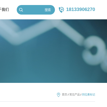
18133906270
于我们
搜索
首页
/
常见产品
/
同位素标记