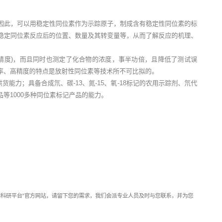
因此，可以用稳定性同位素作为示踪原子，制成含有稳定性同位素的标
稳定同位素反应后的位置、数量及其转变量等，从而了解反应的机理、
精度)，而且同时也测定了化合物的浓度，事半功倍，且降低了测试误
率、高精度的特点是放射性同位素等技术所不可比拟的。
和供货能力；具备合成氘、碳-13、氮-15、氧-18标记的农用示踪剂、氘代
等1000多种同位素标记产品的能力。
靶向科研平台”官方网站，请留下您的需求，我们会派专业人员及时与您联系，并为您