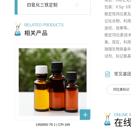
四氧化三铁定制
包装：0.5g~
稳定性同位素
记化合物，利
RELATED PRODUCTS
途径、效果等
相关产品
稳定同位素技
差。现在，利
瑞禧生物具备年产
试剂、标记氨基
常见基
同位素标记
ONLINE
在
1450655-76-1 | CPI-169