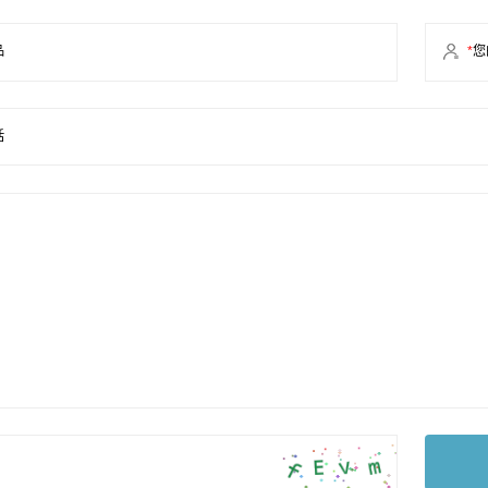
品
*
您
话