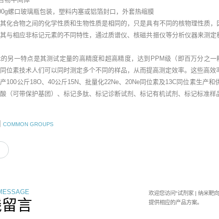
1000g螺口玻璃瓶包装，塑料内塞或铝箔封口，外套热缩膜
及其化合物之间的化学性质和生物性质是相同的，只是具有不同的核物理性质，
用其与相应非标记元素的不同特性，通过质谱仪、核磁共振仪等分析仪器来测定
。
术的另一特点是其测试定量的高精度和超高精度，达到PPM级（即百万分之一
用同位素技术人们可以同时测定多个不同的样品，从而提高测定效率。这些高效
100公斤18O、40公斤15N、批量化22Ne、20Ne同位素及13C同位素生产
酸（可带保护基团）、标记多肽、标记诊断试剂、标记有机试剂、标记标准样品
团
COMMON GROUPS
 MESSAGE
欢迎您访问“试剂家 | 纳米
线留言
提供相应的产品方案。