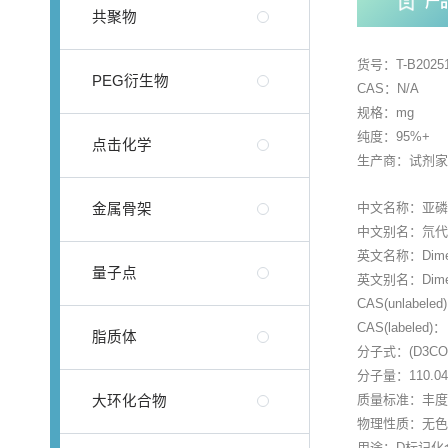
产
共聚物
货号：T-B20251
PEG衍生物
CAS：N/A
规格：mg
纯度：95%+
点击化学
生产商：试剂
中文名称：亚磷
金属骨架
中文别名：氘代
英文名称：Dimethy
量子点
英文别名：Dimeth
CAS(unlabeled
CAS(labeled)：
脂质体
分子式：(D3CO
分子量：110.048
质量标准：丰度
大环化合物
物理性质：无
用途：D标记化