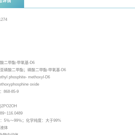
品详情
274
家
酸二甲酯-甲氧基-D6
亚磷酸二甲酯；磷酸二甲酯-甲氧基-D6
l phosphite- methoxyl-D6
oxyphosphine oxide
)：868-85-9
)2PO2OH
9~116.0489
：5％～99％；化学纯度：大于99%
色液体
合物中间体