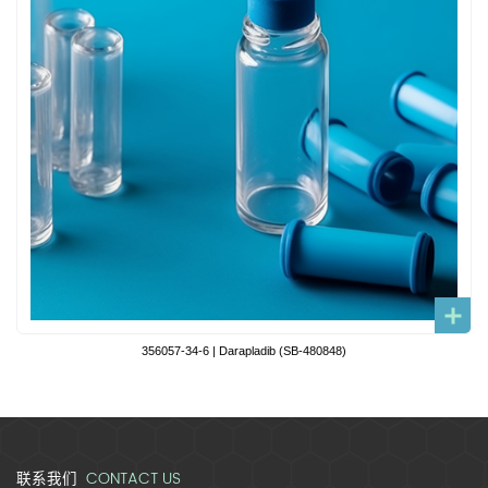
356057-34-6 | Darapladib (SB-480848)
CONTACT US
联系我们