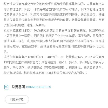
稳定性同位素及其化合物之间的化学性质和生物性质是相同的，只是具有不同
的核物理性质，因此，可以用稳定性同位素作为示踪原子，制成含有稳定性同
位素的标记化合物，利用其与相应非标记元素的不同特性，通过质谱仪、核磁
共振仪等分析仪器来测定稳定同位素反应后的位置、数量及其转变量等，从而
了解反应的机理、途径、效果等。
稳定同位素技术的另一特点是其测试定量的高精度和超高精度，达到PPM级
（即百万分之一精度)，而且同时也测定了化合物的浓度，事半功倍，且降低了
测试误差。现在，利用同位素技术人们可以同时测定多个不同的样品，从而提
高测定效率。这些高效率、高精度的特点是放射性同位素等技术所不可比拟
的。
瑞禧生物具备年产100公斤18O、40公斤15N、批量化22Ne、20Ne同位素及
13C同位素生产和供货能力；具备合成氘、碳-13、氮-15、氧-18标记的农用示
踪剂、氘代试剂、标记氨基酸（可带保护基团）、标记多肽、标记诊断试剂、
标记有机试剂、标记标准样品等1000多种同位素标记产品的能力。
常见基团
COMMON GROUPS
同位素标记