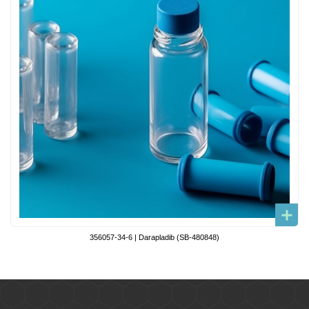
356057-34-6 | Darapladib (SB-480848)