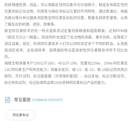
的核物理性质，因此，可以用稳定性同位素作为示踪原子，制成含有稳定性同
位素的标记化合物，利用其与相应非标记元素的不同特性，通过质谱仪、核磁
共振仪等分析仪器来测定稳定同位素反应后的位置、数量及其转变量等，从而
了解反应的机理、途径、效果等。
稳定同位素技术的另一特点是其测试定量的高精度和超高精度，达到PPM级
（即百万分之一精度)，而且同时也测定了化合物的浓度，事半功倍，且降低了
测试误差。现在，利用同位素技术人们可以同时测定多个不同的样品，从而提
高测定效率。这些高效率、高精度的特点是放射性同位素等技术所不可比拟
的。
瑞禧生物具备年产100公斤18O、40公斤15N、批量化22Ne、20Ne同位素及
13C同位素生产和供货能力；具备合成氘、碳-13、氮-15、氧-18标记的农用示
踪剂、氘代试剂、标记氨基酸（可带保护基团）、标记多肽、标记诊断试剂、
标记有机试剂、标记标准样品等1000多种同位素标记产品的能力。
常见基团
COMMON GROUPS
同位素标记