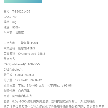
货号：T-B20251405
CAS：N/A
规格：mg
纯度：95%+
生产商：试剂家
中文名称：三聚氰酸-15N3
中文别名：氰尿酸-15N3
英文名称：Cyanuric acid -15N3
英文别名：
CAS(unlabeled)：108-80-5
CAS(labeled)：
分子式：C3H315N3O3
分子量：129.0742~132.0742
质量标准：丰度：1％～99 at％；化学纯度：≥ 99.0%
物理性质：白色固体
用途：同位素内标试剂
包装：0.5g~1000g螺口玻璃瓶包装，塑料内塞或铝箔封口，外套热缩膜
稳定性同位素及其化合物之间的化学性质和生物性质是相同的，只是具有不同