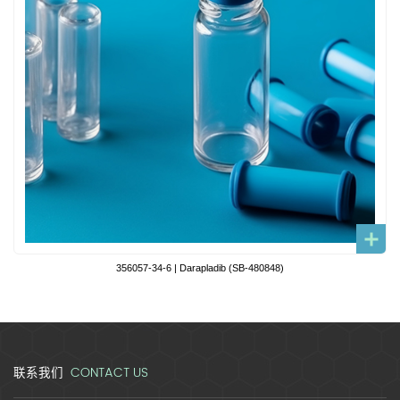
356057-34-6 | Darapladib (SB-480848)
CONTACT US
联系我们