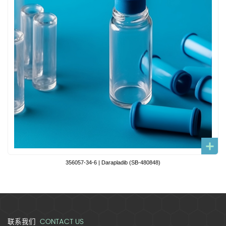
356057-34-6 | Darapladib (SB-480848)
CONTACT US
联系我们