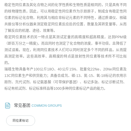
稳定性同位素及其化合物之间的化学性质和生物性质是相同的，只是具有不同
的核物理性质，因此，可以用稳定性同位素作为示踪原子，制成含有稳定性同
位素的标记化合物，利用其与相应非标记元素的不同特性，通过质谱仪、核磁
共振仪等分析仪器来测定稳定同位素反应后的位置、数量及其转变量等，从而
了解反应的机理、途径、效果等。
稳定同位素技术的另一特点是其测试定量的高精度和超高精度，达到PPM级
（即百万分之一精度)，而且同时也测定了化合物的浓度，事半功倍，且降低了
测试误差。现在，利用同位素技术人们可以同时测定多个不同的样品，从而提
高测定效率。这些高效率、高精度的特点是放射性同位素等技术所不可比拟
的。
瑞禧生物具备年产100公斤18O、40公斤15N、批量化22Ne、20Ne同位素及
13C同位素生产和供货能力；具备合成氘、碳-13、氮-15、氧-18标记的农用示
踪剂、氘代试剂、标记氨基酸（可带保护基团）、标记多肽、标记诊断试剂、
标记有机试剂、标记标准样品等1000多种同位素标记产品的能力。
常见基团
COMMON GROUPS
同位素标记