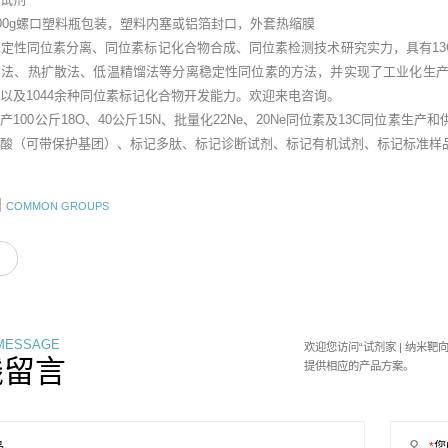
1000g螺口塑料瓶包装，塑料内塞或铝箔封口，外套热缩膜
定性同位素分离、同位素标记化合物合成、同位素检测技术研究实力，具有13C、
法、热扩散法、低温精馏法等分离稳定性同位素的方法，并实现了工业化生产。目前具有
以及1044余种同位素标记化合物开发能力。欢迎来电咨询。
100公斤18O、40公斤15N、批量化22Ne、20Ne同位素及13C同位素生产
酸（可带保护基团）、标记多肽、标记诊断试剂、标记有机试剂、标记标准样品
团
COMMON GROUPS
 MESSAGE
欢迎您访问“试剂家 | 纳米
线留言
提供相应的产品方案。
品
*
您