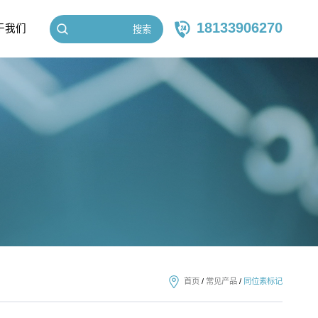
18133906270
于我们
搜索
首页
/
常见产品
/
同位素标记