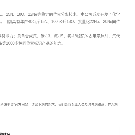
15N、18O、22Ne等稳定同位素分离技术。本公司成功开发了化学
年产40公斤15N、100 公斤18O、批量化22Ne、20Ne同位
和供货能力；具备合成氘、碳-13、氮-15、氧-18标记的农用示踪剂、氘代
等1000多种同位素标记产品的能力。
靶向科研平台”官方网站，请留下您的需求，我们会派专业人员及时与您联系，并为您
的姓名