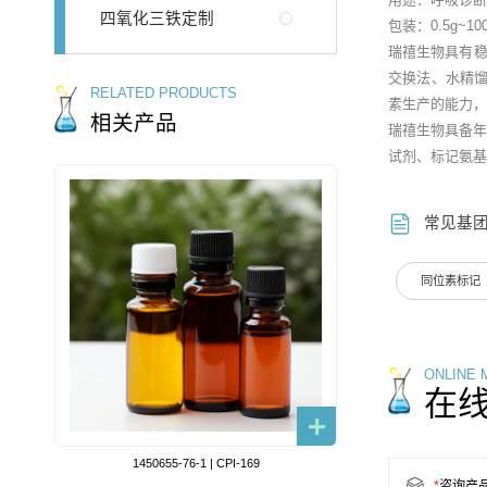
四氧化三铁定制
包装：0.5g~
瑞禧生物具有稳
交换法、水精馏
RELATED PRODUCTS
素生产的能力，
相关产品
瑞禧生物具备年产
试剂、标记氨基
常见基
同位素标记
ONLINE
在
1450655-76-1 | CPI-169
*
咨询产