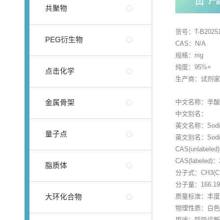
产
共聚物
货号：T-B20251
PEG衍生物
CAS：N/A
规格：mg
纯度：95%+
点击化学
生产商：试剂
中文名称：辛酸钠
金属骨架
中文别名：
英文名称：Sodium
量子点
英文别名：Sodium 
CAS(unlabeled
CAS(labeled)：
脂质体
分子式：CH3(CH
分子量：166.193
质量标准：丰度：
大环化合物
物理性质：白
用途：呼吸诊