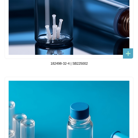
182498-32-4 | SB225002