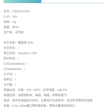
货号：T-B20251533
CAS：N/A
规格：mg
纯度：95%+
生产商：试剂家
中文名称：螺旋藻-15N
中文别名：/
英文名称：Spirulina -15N
英文别名：/
CAS(unlabeled)：/
CAS(labeled)：/
分子式：/
结构式：/
分子量：/
质量标准：丰度：5％～99％；化学纯度：≥98.5％
物理性质：深绿色粉末，味甜、微咸，有特异香气。
用途：用作生物医药示踪剂，主要用于生命科学、农业科学等研究领域
包装：0.1g~100g螺口塑料瓶包装，塑料内塞或铝箔封口