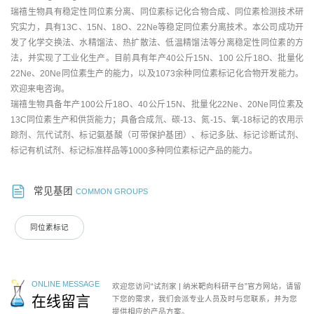
瑞禧生物具有稳定性同位素分离、同位素标记化合物合成、同位素检测技术研
究实力，具有13C、15N、18O、22Ne等稳定同位素分离技术。本公司成功开
发了化学交换法、水精馏法、热扩散法、低温精馏法等分离稳定性同位素的方
法，并实现了工业化生产。目前具有年产40公斤15N、100 公斤18O、批量化
22Ne、20Ne同位素生产的能力，以及1073余种同位素标记化合物开发能力。
欢迎来电咨询。
瑞禧生物具备年产100公斤18O、40公斤15N、批量化22Ne、20Ne同位素及
13C同位素生产和供货能力；具备合成氘、碳-13、氮-15、氧-18标记的农用示
踪剂、氘代试剂、标记氨基酸（可带保护基团）、标记多肽、标记诊断试剂、
标记有机试剂、标记标准样品等1000多种同位素标记产品的能力。
常见基团
COMMON GROUPS
同位素标记
ONLINE MESSAGE
欢迎您访问“试剂家 | 纳米靶向科研平台”官方网站，请留
在线留言
下您的需求，我们会派专业人员及时与您联系，并为您
提供相应的产品方案。