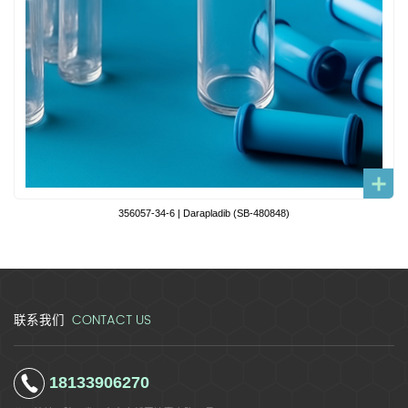
356057-34-6 | Darapladib (SB-480848)
CONTACT US
联系我们
18133906270