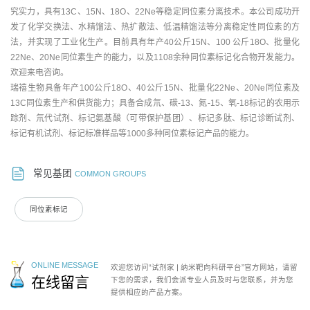
究实力，具有13C、15N、18O、22Ne等稳定同位素分离技术。本公司成功开
发了化学交换法、水精馏法、热扩散法、低温精馏法等分离稳定性同位素的方
法，并实现了工业化生产。目前具有年产40公斤15N、100 公斤18O、批量化
22Ne、20Ne同位素生产的能力，以及1108余种同位素标记化合物开发能力。
欢迎来电咨询。
瑞禧生物具备年产100公斤18O、40公斤15N、批量化22Ne、20Ne同位素及
13C同位素生产和供货能力；具备合成氘、碳-13、氮-15、氧-18标记的农用示
踪剂、氘代试剂、标记氨基酸（可带保护基团）、标记多肽、标记诊断试剂、
标记有机试剂、标记标准样品等1000多种同位素标记产品的能力。
常见基团
COMMON GROUPS
同位素标记
ONLINE MESSAGE
欢迎您访问“试剂家 | 纳米靶向科研平台”官方网站，请留
在线留言
下您的需求，我们会派专业人员及时与您联系，并为您
提供相应的产品方案。