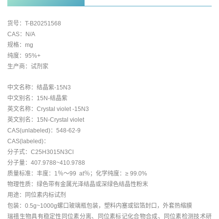
货号：T-B20251568
CAS：N/A
规格：mg
纯度：95%+
生产商：试剂家
中文名称：结晶紫-15N3
中文别名：15N-结晶紫
英文名称：Crystal violet -15N3
英文别名：15N-Crystal violet
CAS(unlabeled)：548-62-9
CAS(labeled)：
分子式：C25H3015N3Cl
分子量：407.9788~410.9788
质量标准：丰度：1％～99 at％；化学纯度：≥ 99.0%
物理性质：绿色带有金属光泽结晶或深绿色结晶性粉末
用途：同位素内标试剂
包装：0.5g~1000g螺口玻璃瓶包装，塑料内塞或铝箔封口，外套热缩膜
瑞禧生物具有稳定性同位素分离、同位素标记化合物合成、同位素检测技术研