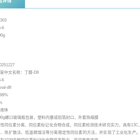
品详情
303
-6
0g
%
家
251227
家中文名称：丁醛-D8
-6
al-d8
99%
％
色液体
1000g螺口玻璃瓶包装，塑料内塞或铝箔封口，外套热缩膜
性同位素分离、同位素标记化合物合成、同位素检测技术研究实力，具有13C、1
、热扩散法、低温精馏法等分离稳定性同位素的方法，并实现了工业化生产。目前具有年
及1029余种同位素标记化合物开发能力。欢迎来电咨询。