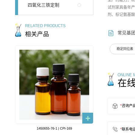
四氧化三铁定制
试剂家具备年产1
剂、标记氨基酸
RELATED PRODUCTS
常见基
相关产品
稳定同位素
ONLINE
在
*
咨询产
1450655-76-1 | CPI-169
*
联系电