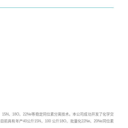
5N、18O、22Ne等稳定同位素分离技术。本公司成功开发了化学交
产40公斤15N、100 公斤18O、批量化22Ne、20Ne同位素