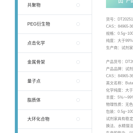
产
共聚物
货号：DT20251
PEG衍生物
CAS：84965-36
规格：0.5g~100
纯度：大于99
点击化学
生产商：试剂
产品货号：DT20
金属骨架
产品品牌：试剂
CAS：84965-36
量子点
英文名称：Butan
化学纯度：大于
丰度：5％～99
脂质体
物理性质：无
包装：0.5g~
试剂家具有稳定
大环化合物
换法、水精馏法
生产的能力，以