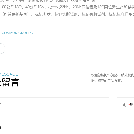
00公斤18O、40公斤15N、批量化22Ne、20Ne同位素及13C同位素生产和
（可带保护基团）、标记多肽、标记诊断试剂、标记有机试剂、标记标准样品等
团
COMMON GROUPS
 MESSAGE
欢迎您访问“试剂家 | 纳米
线留言
提供相应的产品方案。
品
*
您
话