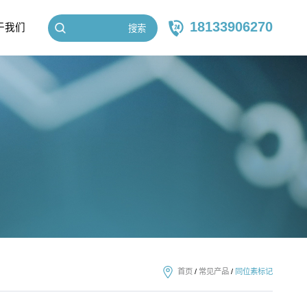
18133906270
于我们
搜索
首页
/
常见产品
/
同位素标记