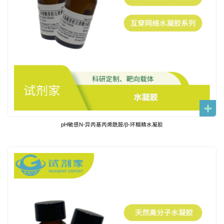
pH敏感N-异丙基丙烯酰胺/β-环糊精水凝胶