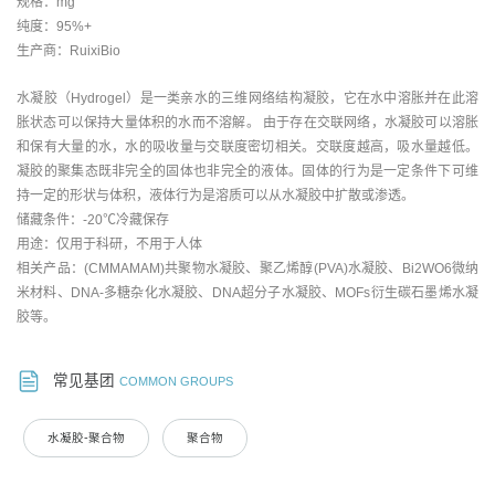
规格：mg
纯度：95%+
生产商：RuixiBio
水凝胶（Hydrogel）是一类亲水的三维网络结构凝胶，它在水中溶胀并在此溶
胀状态可以保持大量体积的水而不溶解。 由于存在交联网络，水凝胶可以溶胀
和保有大量的水，水的吸收量与交联度密切相关。交联度越高，吸水量越低。
凝胶的聚集态既非完全的固体也非完全的液体。固体的行为是一定条件下可维
持一定的形状与体积，液体行为是溶质可以从水凝胶中扩散或渗透。
储藏条件：-20℃冷藏保存
用途：仅用于科研，不用于人体
相关产品：(CMMAMAM)共聚物水凝胶、聚乙烯醇(PVA)水凝胶、Bi2WO6微纳
米材料、DNA-多糖杂化水凝胶、DNA超分子水凝胶、MOFs衍生碳石墨烯水凝
胶等。
常见基团
COMMON GROUPS
水凝胶-聚合物
聚合物